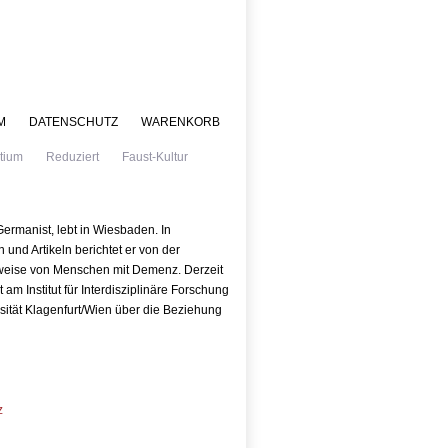
M
DATENSCHUTZ
WARENKORB
tium
Reduziert
Faust-Kultur
Germanist, lebt in Wiesbaden. In
 und Artikeln berichtet er von der
weise von Menschen mit Demenz. Derzeit
am Institut für Interdisziplinäre Forschung
sität Klagenfurt/Wien über die Beziehung
z