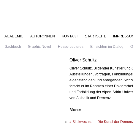
ACADEMIC
AUTOR:INNEN
KONTAKT
STARTSEITE
IMPRESSU
Sachbuch
Graphic Novel
Hesse-Lectures
Einsichten im Dialog
O
Oliver Schultz
Oliver Schultz, Bildender Künstler und 
Ausstellungen, Vorträgen, Fortbildungen
eigenständigen und anregenden Sicht
forscht er im Rahmen einer Doktorarbeit 
und Fortbildung der Alpen-Adria-Univer
von Ästhetik und Demenz.
Bücher:
» Blickwechsel – Die Kunst der Demen