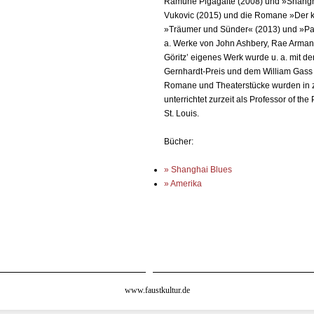
Ramune Pigagaite (2008) und »Shangha
Vukovic (2015) und die Romane »Der 
»Träumer und Sünder« (2013) und »Park
a. Werke von John Ashbery, Rae Armant
Göritz’ eigenes Werk wurde u. a. mit 
Gernhardt-Preis und dem William Gass
Romane und Theaterstücke wurden in z
unterrichtet zurzeit als Professor of th
St. Louis.
Bücher:
» Shanghai Blues
» Amerika
www.faustkultur.de