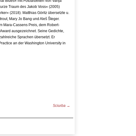
i Blues« mit Fotoarbeiten von Vanja
kurze Traum des Jakob Voss« (2005)
er« (2018). Matthias Göritz übersetzte u.
rout, Mary Jo Bang und Aleš Šteger.
dem Mara-Cassens Preis, dem Robert-
 Award ausgezeichnet. Seine Gedichte,
ahlreiche Sprachen übersetzt. Er
e Practice an der Washington University in
Sciurba
→