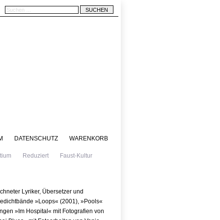
M
DATENSCHUTZ
WARENKORB
tium
Reduziert
Faust-Kultur
ichneter Lyriker, Übersetzer und
e Gedichtbände »Loops« (2001), »Pools«
ngen »Im Hospital« mit Fotografien von