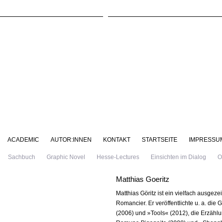
ACADEMIC
AUTOR:INNEN
KONTAKT
STARTSEITE
IMPRESSU
Sachbuch
Graphic Novel
Hesse-Lectures
Einsichten im Dialog
O
Matthias Goeritz
Matthias Göritz ist ein vielfach ausgeze
Romancier. Er veröffentlichte u. a. di
(2006) und »Tools« (2012), die Erzählu