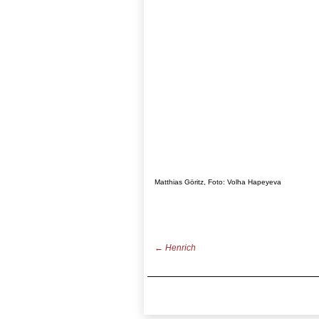
Matthias Göritz, Foto: Volha Hapeyeva
←
Henrich