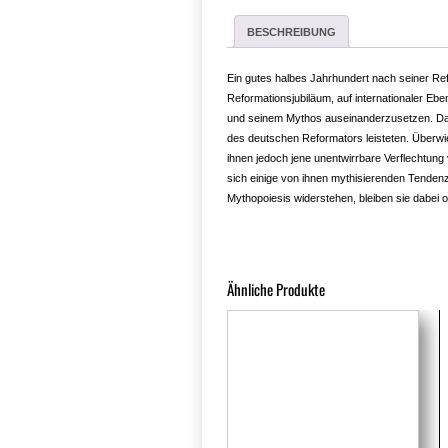
BESCHREIBUNG
Ein gutes halbes Jahrhundert nach seiner Re
Reformationsjubiläum, auf internationaler Eben
und seinem Mythos auseinanderzusetzen. Dar
des deutschen Reformators leisteten. Überwie
ihnen jedoch jene unentwirrbare Verflechtung
sich einige von ihnen mythisierenden Tendenz
Mythopoiesis widerstehen, bleiben sie dabei o
Ähnliche Produkte