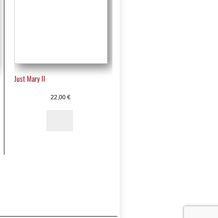
Just Mary II
22,00
€