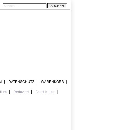
M
DATENSCHUTZ
WARENKORB
tium
Reduziert
Faust-Kultur