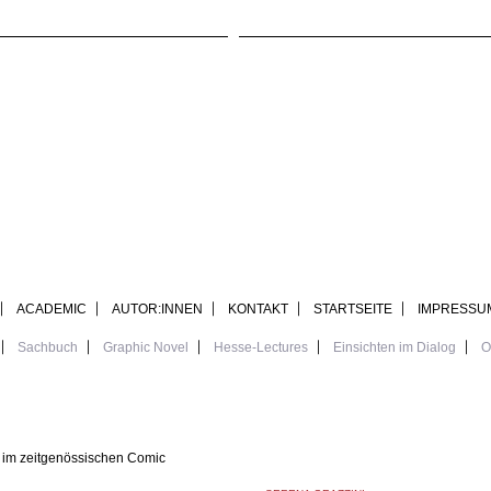
ACADEMIC
AUTOR:INNEN
KONTAKT
STARTSEITE
IMPRESSU
Sachbuch
Graphic Novel
Hesse-Lectures
Einsichten im Dialog
O
r im zeitgenössischen Comic