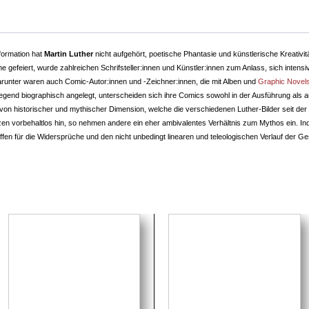
formation hat
Martin Luther
nicht aufgehört, poetische Phantasie und künstlerische Kreativi
e gefeiert, wurde zahlreichen Schrifsteller:innen und Künstler:innen zum Anlass, sich intensi
unter waren auch Comic-Autor:innen und -Zeichner:innen, die mit Alben und
Graphic Novel
gend biographisch angelegt, unterscheiden sich ihre Comics sowohl in der Ausführung als auc
 von historischer und mythischer Dimension, welche die verschiedenen Luther-Bilder seit der
en vorbehaltlos hin, so nehmen andere ein eher ambivalentes Verhältnis zum Mythos ein. In
ffen für die Widersprüche und den nicht unbedingt linearen und teleologischen Verlauf der Ge