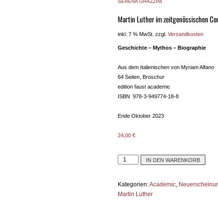
SERENA GRAZZINI
Martin Luther im zeitgenössischen Co
inkl. 7 % MwSt.
zzgl.
Versandkosten
Geschichte – Mythos – Biographie
Aus dem Italienischen von Myriam Alfano
64 Seiten, Broschur
edition faust academic
ISBN 978-3-949774-18-8
Ende Oktober 2023
24,00
€
IN DEN WARENKORB
Kategorien:
Academic
,
Neuerscheinu
Martin Luther