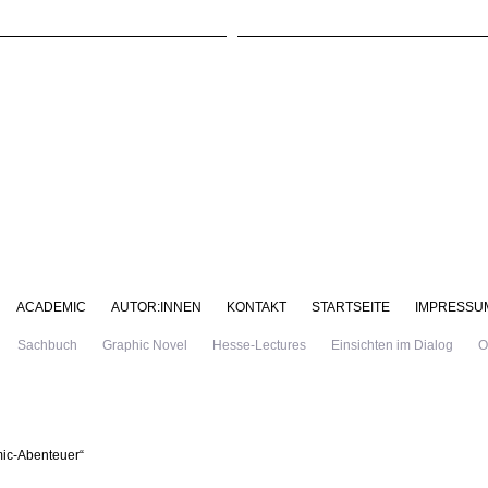
ACADEMIC
AUTOR:INNEN
KONTAKT
STARTSEITE
IMPRESSU
Sachbuch
Graphic Novel
Hesse-Lectures
Einsichten im Dialog
O
mic-Abenteuer“