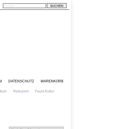
M
DATENSCHUTZ
WARENKORB
tium
Reduziert
Faust-Kultur