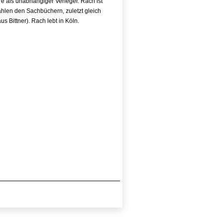
hre als unabhängiger Verleger. Rach ist
hlen den Sachbüchern, zuletzt gleich
 Bittner). Rach lebt in Köln.