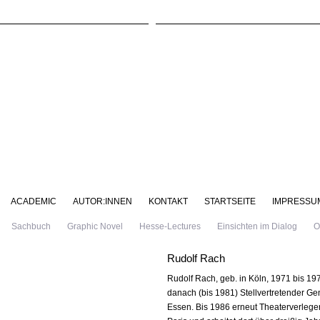
ACADEMIC
AUTOR:INNEN
KONTAKT
STARTSEITE
IMPRESSU
Sachbuch
Graphic Novel
Hesse-Lectures
Einsichten im Dialog
O
Rudolf Rach
Rudolf Rach, geb. in Köln, 1971 bis 19
danach (bis 1981) Stellvertretender G
Essen. Bis 1986 erneut Theaterverleg