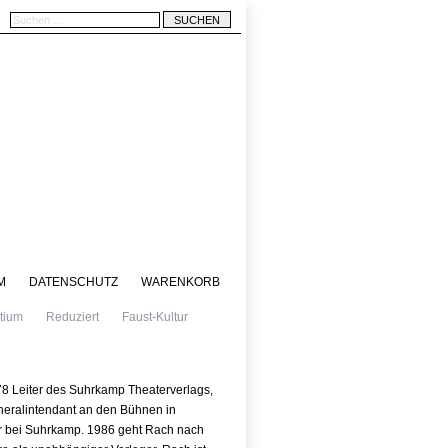
M
DATENSCHUTZ
WARENKORB
tium
Reduziert
Faust-Kultur
78 Leiter des Suhrkamp Theaterverlags,
eneralintendant an den Bühnen in
er bei Suhrkamp. 1986 geht Rach nach