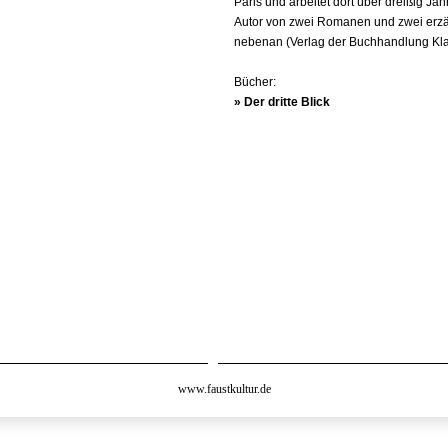
Paris und arbeitet dort über dreißig Ja
Autor von zwei Romanen und zwei erzä
nebenan (Verlag der Buchhandlung Klaus
Bücher:
» Der dritte Blick
www.faustkultur.de