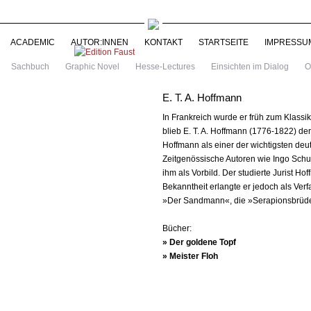
ACADEMIC
AUTOR:INNEN
KONTAKT
STARTSEITE
IMPRESSU
Sachbuch
Graphic Novel
Hesse-Lectures
Einsichten im Dialog
O
E. T. A. Hoffmann
In Frankreich wurde er früh zum Klass
blieb E. T. A. Hoffmann (1776-1822) de
Hoffmann als einer der wichtigsten deut
Zeitgenössische Autoren wie Ingo Sch
ihm als Vorbild. Der studierte Jurist H
Bekanntheit erlangte er jedoch als Ver
»Der Sandmann«, die »Serapionsbrüde
Bücher:
» Der goldene Topf
» Meister Floh