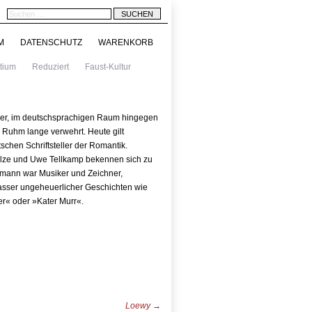
M
DATENSCHUTZ
WARENKORB
tium
Reduziert
Faust-Kultur
iker, im deutschsprachigen Raum hingegen
r Ruhm lange verwehrt. Heute gilt
schen Schriftsteller der Romantik.
ulze und Uwe Tellkamp bekennen sich zu
offmann war Musiker und Zeichner,
fasser ungeheuerlicher Geschichten wie
r« oder »Kater Murr«.
Loewy
→