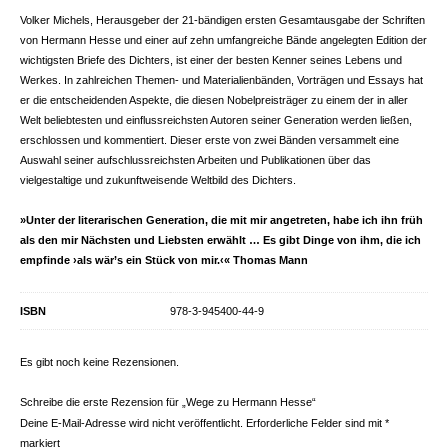
Volker Michels, Herausgeber der 21-bändigen ersten Gesamtausgabe der Schriften
von Hermann Hesse und einer auf zehn umfangreiche Bände angelegten Edition der
wichtigsten Briefe des Dichters, ist einer der besten Kenner seines Lebens und
Werkes. In zahlreichen Themen- und Materialienbänden, Vorträgen und Essays hat
er die entscheidenden Aspekte, die diesen Nobelpreisträger zu einem der in aller
Welt beliebtesten und einflussreichsten Autoren seiner Generation werden ließen,
erschlossen und kommentiert. Dieser erste von zwei Bänden versammelt eine
Auswahl seiner aufschlussreichsten Arbeiten und Publikationen über das
vielgestaltige und zukunftweisende Weltbild des Dichters.
»Unter der literarischen Generation, die mit mir angetreten, habe ich ihn früh
als den mir Nächsten und Liebsten erwählt … Es gibt Dinge von ihm, die ich
empfinde ›als wär’s ein Stück von mir.‹« Thomas Mann
ISBN
978-3-945400-44-9
Es gibt noch keine Rezensionen.
Schreibe die erste Rezension für „Wege zu Hermann Hesse“
Deine E-Mail-Adresse wird nicht veröffentlicht.
Erforderliche Felder sind mit
*
markiert