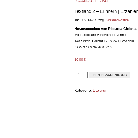
RICCARDA GLEICHAUF
Textland 2 – Erinnern | Erzählen 
inkl. 7 % MwSt.
zzgl.
Versandkosten
Herausgegeben von Riccarda Gleichau
Mit Textbildern von Michael Denhoff
148 Seiten, Format 170 x 240, Broschur
ISBN 978-3-945400-72-2
10,00
€
IN DEN WARENKORB
Kategorie:
Literatur