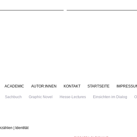
ACADEMIC
AUTOR:INNEN
KONTAKT
STARTSEITE
IMPRESSU
Sachbuch
Graphic Novel
Hesse-Lectures
Einsichten im Dialog
O
rzählen | Identität