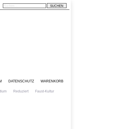
M
DATENSCHUTZ
WARENKORB
tium
Reduziert
Faust-Kultur