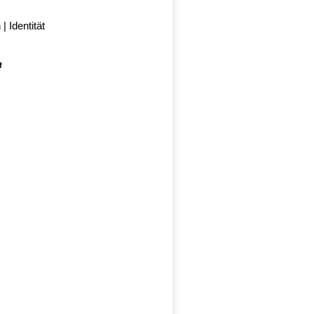
| Identität
f