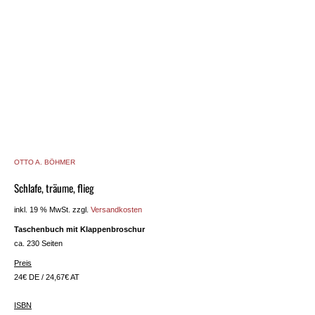
OTTO A. BÖHMER
Schlafe, träume, flieg
inkl. 19 % MwSt.
zzgl.
Versandkosten
T
aschenbuch mit Klappenbroschur
ca. 230 Seiten
Preis
24€ DE / 24,67€ AT
ISBN