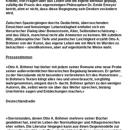
Knebel, von Fragen über das Leben und die eigene Identität geplagt,
zufällig die Praxis des eigensinnigen Philosophen Dr. Emile Emeyer
betritt, ahnt er nicht, dass diese Begegnung sein Denken verändern
wird.
Zwischen Spaziergängen durchs Gedächtnis, überraschenden
Einsichten und feinsinniger Lebensklugheit entfaltet sich ein
literarischer Dialog über Bewusstsein, Alter, Selbstüberschätzung –
und das Glück, manchmal nicht alle Antworten zu kennen. Mit subtilem
Witz, philosophischer Tiefe und poetischer Leichtigkeit erzählt Otto A.
Böhmer von der Kunst, das eigene Leben wie ein Werk im Werden zu
betrachten – unvollkommen, aber auf eigentümliche Weise wahr.
Pressestimmen
»Otto A. Böhmer hat bisher mit jedem seiner Romane eine neue Probe
seiner außerordentlichen literarischen Begabung bewiesen. Er gehört
zu der hierzulande nicht besonders verbreiteten Art des Humoristen …
In Böhmers Texten klingt alles neu und unverbraucht, sorgfältig
wahrgenommen, elegant durch- dacht. Böhmer gehört zu den wenigen
Autoren, die, selbst wenn sie über das Wetter sprechen, bislang
Unerhörtes sagen und Entdeckungen machen.«
Deutschlandradio
»Sternstunden, denen Otto A. Böhmer mehrere seiner Bücher
gewidmet hat, sind im Leben der Normalbürger und Alltagsmenschen
eher selten. Die Literatur hingegen kann aus ihnen Gegenmodelle zur