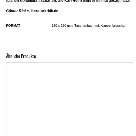
›planen Kontinuität‹ schaffen, wie Karl Heinz Bohrer einmal gesagt hat.«
Günter Rinke,
literaturkritik.de
FORMAT
130 x 190 mm, Taschenbuch mit Klappenbroschur
Ähnliche Produkte