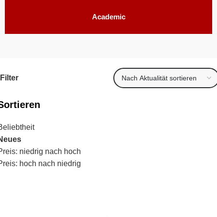
Aca­de­mic
Filter
Sortieren
Beliebtheit
Neues
Preis: niedrig nach hoch
Preis: hoch nach niedrig