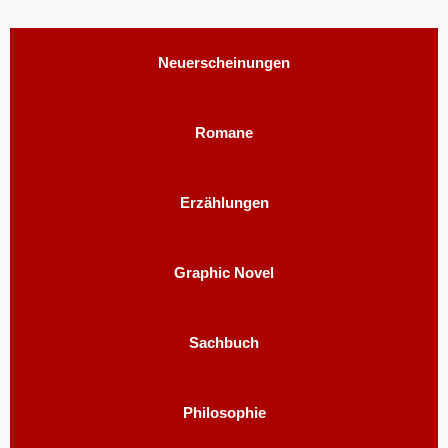
Neu­er­schei­nun­gen
Romane
Er­zäh­lun­gen
Graphic Novel
Sachbuch
Phi­lo­so­phie